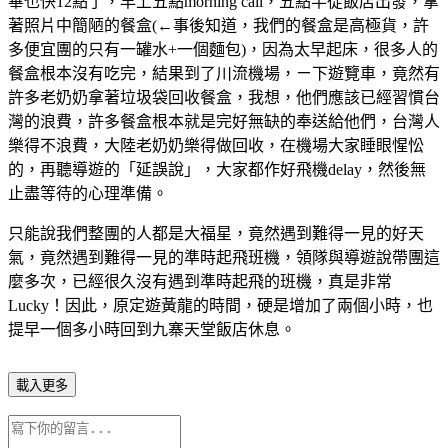
畢也快12點了，早上五點morning call，五點半從飯店出發，拿
著照片中簡陋的餐盒(←事後知道，我們的餐盒是高極貨，許
多便宜團的只有一罐水+一個麵包)，因為太早起床，很多人的
餐盒根本沒有吃完，結果到了川流機場，ㄧ下遊覽車，竟然有
許多老奶奶拿著垃圾袋回收餐盒，我想，他們應該已經習慣台
灣的浪費，許多餐盒根本就是完好無缺的奉送給他們，台灣人
樂得不浪費，大陸老奶奶樂得做回收，在機場大家睡眼惺忪
的，再聽導遊的「延誤說」，大家都作好飛機delay，然後無
止盡等待的心理準備。
只能說我們整團的人都是大福星，竟然遇到難得一見的好天
氣，竟然遇到難得一見的準時起飛班機，領隊與導遊說帶團這
麼多次，已經很久沒有遇到準時起飛的班機，真是非常
Lucky！因此，原定遊黃龍的時間，硬是增加了兩個小時，也
提早一個多小時回到九寨天堂飯店休息。
載入更多