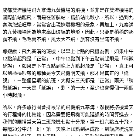
成都雙流機場飛九寨溝九黃機場的飛機，並非是在雙流機場的
國際航站起飛，而是在舊航站，舊航站比較小，所以，遇到九
寨溝旅遊旺季，常常會出現擠爆機場的景象，再加上，九寨溝
的九黃機場因為地處高山環繞的地形，因此，只要是稍稍的起
霧不飛，毛毛雨不飛，風太大不飛，旅客沒有坐滿不飛。
導遊說：飛九寨溝的班機，以早上七點的飛機為例，如果中午
12點前起飛是「正常」，中午12點到下午五點前起飛是「稍微
延誤」，如果是下午五點到晚上九點起飛是「延誤」，真正可
以到櫃檯吵架的那種是今天飛機明天飛，那才是真正的「延
誤」，ㄧ整個星期的航班，大概有三天都是「正常」兩天「稍
微延誤」一天是「延誤」，剩下的一天，至少也會慢個一兩個
小時起飛。
所以，許多旅行團會排最早的飛機飛九寨溝，然後將搭機當天
的行程排的比較鬆，因為需要把飛機可能延誤的時間算進去，
我們的團搭當天第二班飛機七點十分飛，第一班六點五十飛，
每隔20分中飛一班，第一天晚上10點到達成都，到飯店梳洗完