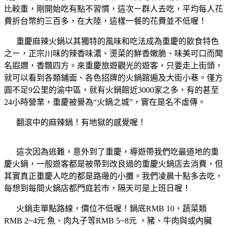
比較重，剛開始吃有點不習慣，這次ㄧ群人去吃，平均每人花
費折台幣約三百多，在大陸，這樣一餐的花費並不低喔！
重慶麻辣火鍋以其獨特的風味和吃法成為重慶的飲食特色
之ㄧ，正宗川味的辣香味濃、燙菜的鮮香嫩脆、味美可口而聞
名遐邇，香飄四方。來重慶旅遊觀光的遊客，只要走上街頭，
就可以看到各類鋪面、各色招牌的火鍋館遍及大街小巷。僅方
圓不足9公里的渝中區，就有火鍋館近3000家之多，有的甚至
24小時營業，重慶被譽為“火鍋之城”，實在是名不虛傳。
翻滾中的麻辣鍋！有地獄的感覺喔！
這次因為逃難，意外到了重慶，導遊帶我們吃最道地的重
慶火鍋，一般遊客都是被帶到改良過的重慶火鍋店去消費，但
其實真正重慶人吃的都是路邊的小攤。我們凌晨十點多去吃，
每想到每間火鍋店都門庭若市，隔天可是上班日喔！
火鍋走單點路線，價位不低喔！鍋底RMB 10，蔬菜類
RMB 2~4元 魚、肉丸子等RMB 5~8元 ，豬、牛肉與或內臟