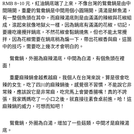
RMB 8~10 元，紅油鍋底端了上來，不像台灣的鴛鴦鍋是由中
間隔開，重慶的鴛鴦鍋是中間用個小圓隔開，清湯是鮮魚湯，
有一整個魚頭在其中，而麻辣湯底則是由滿滿的辣椒與花椒組
成，滾起來就像地獄火一樣，因為鍋底有滿滿的花椒，切記，
要邊吃邊攪拌鍋底，不然花椒會黏鍋燒焦，但也不能太常攪
拌，因為花椒需要在鍋底稍為煸一下，帶出花椒香與麻，這箇
中的技巧，需要吃上幾次才會明白的。
鴛鴦鍋，外圈為麻辣湯底，中間為白湯，有個魚頭在裡
面！
重慶麻辣鍋會越煮越麻，我個人在台灣來說，算是很會吃
辣的女生，吃了四川的麻辣鍋後，感覺很不習慣，不能說它非
常辣，應該說它是非常麻，吃完馬上會變香腸嘴！真的不誇
張，我家媽媽吃了ㄧ小口之後，就直接往素食桌前進，哈！這
麻辣鍋的威力，可想而知吧！
鴛鴦鍋，外圈為白湯，增加了一些菇類，中間才是麻辣湯
底。