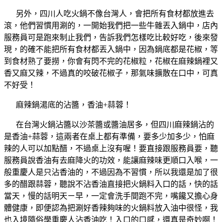
另外，四川人吃火鍋不像台灣人，會把所有食材都放進去
滾，他們習慣用涮的，一開始我們把一些牛雜丟入鍋中，店內
服務員可是跑來制止我們，告訴我們怎樣吃比較好吃，後來發
現，的確不能把所有食材都丟入鍋中，因為鍋底都是花椒，等
到食材熟了要撈，你會有閃不完的花椒粒，花椒在麻辣鍋裡又
香又麻又辣，不過真的咬破花椒子，那氣味擴散在口中，可真
不好受！
麻辣鍋湯底的沾醬，香油+蒜蓉！
在台灣火鍋沾醬以沙茶醬或醬油居多，但四川麻辣鍋沾的
是香油+蒜蓉，這兩者在桌上都有準備，要多少加多少，怕麻
辣的人可以加點醋，不過桌上沒有喔！要直接跟服務員要，聽
服務員說香油有去麻降火的功效，能讓麻辣味更順口入喉，一
般重慶人是只沾香油的，不過因為不習慣，所以我還是加了很
多的醋跟蒜蓉，聽說不沾香油直接把火鍋料入口的話，快的話
當天，慢的話明天ㄧ早，一定會洗手間跑不完，嘴饞又擔心身
體健康，即便認為把涮好香辣夠味的火鍋料放入油中很怪，我
也入境隨俗學重慶人沾香油吃！入口的口感，還真是奇妙啊！