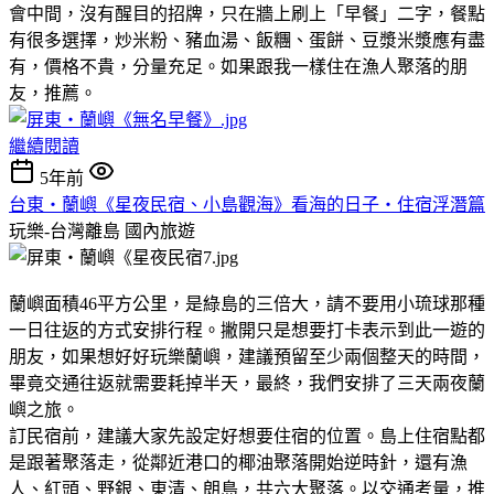
會中間，沒有醒目的招牌，只在牆上刷上「早餐」二字，餐點
有很多選擇，炒米粉、豬血湯、飯糰、蛋餅、豆漿米漿應有盡
有，價格不貴，分量充足。如果跟我一樣住在漁人聚落的朋
友，推薦。
繼續閱讀
5年前
台東‧蘭嶼《星夜民宿、小島觀海》看海的日子‧住宿浮潛篇
玩樂-台灣離島
國內旅遊
蘭嶼面積46平方公里，是綠島的三倍大，請不要用小琉球那種
一日往返的方式安排行程。撇開只是想要打卡表示到此一遊的
朋友，如果想好好玩樂蘭嶼，建議預留至少兩個整天的時間，
畢竟交通往返就需要耗掉半天，最終，我們安排了三天兩夜蘭
嶼之旅。
訂民宿前，建議大家先設定好想要住宿的位置。島上住宿點都
是跟著聚落走，從鄰近港口的椰油聚落開始逆時針，還有漁
人、紅頭、野銀、東清、朗島，共六大聚落。以交通考量，推