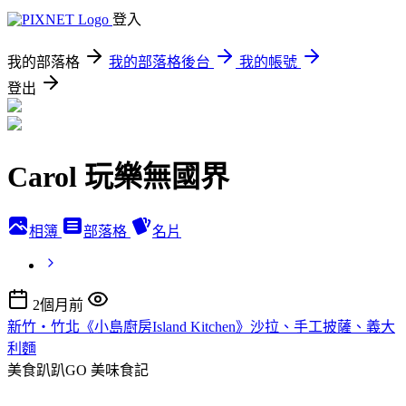
登入
我的部落格
我的部落格後台
我的帳號
登出
Carol 玩樂無國界
相簿
部落格
名片
2個月前
新竹‧竹北《小島廚房Island Kitchen》沙拉、手工披薩、義大
利麵
美食趴趴GO
美味食記