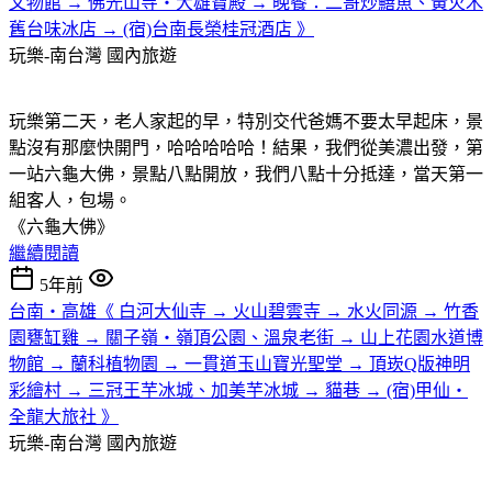
文物館 → 佛光山寺‧大雄寶殿 → 晚餐：二哥炒鱔魚、黃火木
舊台味冰店 → (宿)台南長榮桂冠酒店 》
玩樂-南台灣
國內旅遊
玩樂第二天，老人家起的早，特別交代爸媽不要太早起床，景
點沒有那麼快開門，哈哈哈哈哈！結果，我們從美濃出發，第
一站六龜大佛，景點八點開放，我們八點十分抵達，當天第一
組客人，包場。
《六龜大佛》
繼續閱讀
5年前
台南‧高雄《 白河大仙寺 → 火山碧雲寺 → 水火同源 → 竹香
園甕缸雞 → 關子嶺‧嶺頂公園、溫泉老街 → 山上花園水道博
物館 → 蘭科植物園 → 一貫道玉山寶光聖堂 → 頂崁Q版神明
彩繪村 → 三冠王芋冰城、加美芋冰城 → 貓巷 → (宿)甲仙‧
全龍大旅社 》
玩樂-南台灣
國內旅遊