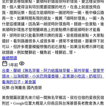
至於要去哪個景點、要順時針還是逆時針環島、要怎樣安排時
間，個人覺得沒有特別需要提醒的地方，在島上就是放飛自
我、隨興玩樂，我這次是順時針一圈逆時針一圈，衝中橫公路
再一次，如果時間有限的朋友，推薦「順時針環島」一圈。為
什麼這樣建議，因為第一趟逆時針環島時，錯過一些景點，後
來順時針環島才發現蘭嶼島上的景點標示都是順時針才能看
得，逆時針就只能看到標示牌的背面，容易錯過景點。大景點
還好，看到路邊很多人或很多車，通常不會錯過，跟著停下就
可以，但許多需要模擬想像的岩石景點，如果沒有標示牌可能
就錯過，例如雙獅岩、鱷魚岩、睡獅岩...等。
繼續閱讀
5年前
台東‧蘭嶼《無名早餐、阿力給風味早餐、蒸吟早餐、雯雯芋
頭冰、沿海假期、小米巴飛蛋香腸、正黑潮小吃店、奶吸莎》
看海的日子‧美食篇
玩樂-台灣離島
國內旅遊
美食開篇就要先來介紹一間無名早餐店，就在住宿的星夜民宿
附近。Google位置大概是人仰商店與台灣基督長老教會漁人教