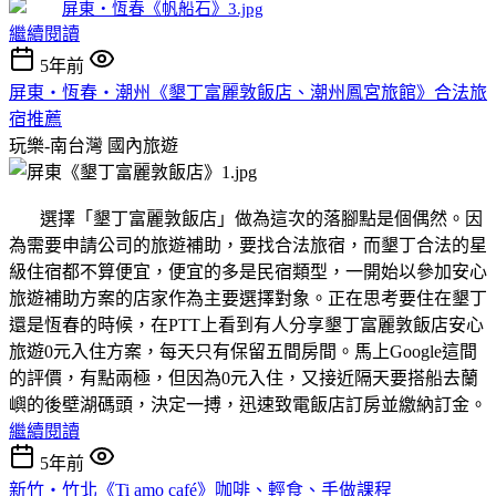
繼續閱讀
5年前
屏東‧恆春‧潮州《墾丁富麗敦飯店、潮州鳳宮旅館》合法旅
宿推薦
玩樂-南台灣
國內旅遊
選擇「墾丁富麗敦飯店」做為這次的落腳點是個偶然。因
為需要申請公司的旅遊補助，要找合法旅宿，而墾丁合法的星
級住宿都不算便宜，便宜的多是民宿類型，一開始以參加安心
旅遊補助方案的店家作為主要選擇對象。正在思考要住在墾丁
還是恆春的時候，在PTT上看到有人分享墾丁富麗敦飯店安心
旅遊0元入住方案，每天只有保留五間房間。馬上Google這間
的評價，有點兩極，但因為0元入住，又接近隔天要搭船去蘭
嶼的後壁湖碼頭，決定一搏，迅速致電飯店訂房並繳納訂金。
繼續閱讀
5年前
新竹‧竹北《Ti amo café》咖啡、輕食、手做課程