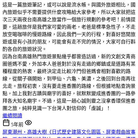
這是一篇旅遊筆記，或可以說是流水帳。與國外旅遊相比，國
內旅遊似乎不需要提供什麼攻略給大家參考，所以大家就把這
次三天兩夜台南高雄之旅當作一個旅行規劃的參考吧！前情提
要，這趟旅伴是我們家可愛的兩老，老爸是標準急性子，不走
放空喝咖啡的慢遊路線，因此我們一天的行程，對喜好悠閒旅
遊或是有小孩的朋友，可能會有走不完的情況，大家可自行斟
酌各自的旅遊狀況。
因為台南高雄熱門旅遊景點幾乎都曾造訪過，新的文創文青商
圈爸媽不愛，外加本人爸爸對於沒有走過的鄉鎮或是道路有某
種程度的熱衷，最終決定走比較冷門但爸媽會相對喜歡的路
線，從關子嶺開始，到甲仙、六龜、美濃，之後回到台南再往
北走。旅程初衷，沒有要走進香團的路線，但根據地點查詢景
點，加上我對古蹟與廟宇的喜好，就默默變成進香團的一路參
拜各大知名廟宇。不過，這是一趟心誠則靈之沒拿香環保進香
團之旅，純粹見識一下台灣人對信仰的「虔誠」！
繼續閱讀
5年前
屏東潮州‧高雄大樹《日式歷史建築文化園區、屏東戲曲故事