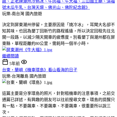
館、正老牌潮州冷熱冰、牛肉福、牛大福、三山國王廟、清福
號木瓜牛乳、台灣天壇、佛光山、佛陀紀念館》
玩樂-南台灣
國內旅遊
決定到屏東潮州停留，主要原因是「燒冷冰」，耳聞大名卻不
知其味。也因為墾丁回新竹的路程遙遠，所以決定回程先往北
開一段路，以減少隔天開車的疲憊度。別看墾丁與潮州都在屏
東縣，單程距離約80公里，需耗時一個半小時。
繼續閱讀
5年前
台東‧蘭嶼《機車環島》看山看海的日子
玩樂-台灣離島
國內旅遊
這篇主要是分享環島的照片，針對租機車的注意事項，之前交
通篇已詳述，有興趣的朋友可以往前搜尋文章。環島的提醒只
有一點，不要飆車、不要飆車、不要飆車，很重要所以說三
次。