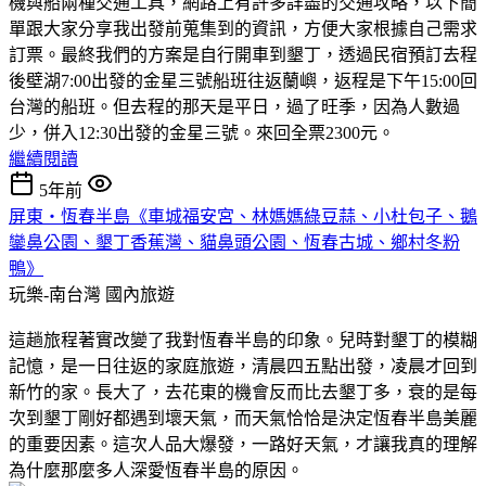
機與船兩種交通工具，網路上有許多詳盡的交通攻略，以下簡
單跟大家分享我出發前蒐集到的資訊，方便大家根據自己需求
訂票。最終我們的方案是自行開車到墾丁，透過民宿預訂去程
後壁湖7:00出發的金星三號船班往返蘭嶼，返程是下午15:00回
台灣的船班。但去程的那天是平日，過了旺季，因為人數過
少，併入12:30出發的金星三號。來回全票2300元。
繼續閱讀
5年前
屏東‧恆春半島《車城福安宮、林媽媽綠豆蒜、小杜包子、鵝
鑾鼻公園、墾丁香蕉灣、貓鼻頭公園、恆春古城、鄉村冬粉
鴨》
玩樂-南台灣
國內旅遊
這趟旅程著實改變了我對恆春半島的印象。兒時對墾丁的模糊
記憶，是一日往返的家庭旅遊，清晨四五點出發，凌晨才回到
新竹的家。長大了，去花東的機會反而比去墾丁多，衰的是每
次到墾丁剛好都遇到壞天氣，而天氣恰恰是決定恆春半島美麗
的重要因素。這次人品大爆發，一路好天氣，才讓我真的理解
為什麼那麼多人深愛恆春半島的原因。