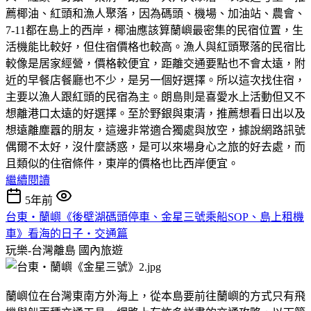
薦椰油、紅頭和漁人聚落，因為碼頭、機場、加油站、農會、
7-11都在島上的西岸，椰油應該算蘭嶼最密集的民宿位置，生
活機能比較好，但住宿價格也較高。漁人與紅頭聚落的民宿比
較像是居家經營，價格較便宜，距離交通要點也不會太遠，附
近的早餐店餐廳也不少，是另一個好選擇。所以這次找住宿，
主要以漁人跟紅頭的民宿為主。朗島則是喜愛水上活動但又不
想離港口太遠的好選擇。至於野銀與東清，推薦想看日出以及
想遠離塵囂的朋友，這邊非常適合獨處與放空，據說網路訊號
偶爾不太好，沒什麼誘惑，是可以來場身心之旅的好去處，而
且類似的住宿條件，東岸的價格也比西岸便宜。
繼續閱讀
5年前
台東‧蘭嶼《後壁湖碼頭停車、金星三號乘船SOP、島上租機
車》看海的日子‧交通篇
玩樂-台灣離島
國內旅遊
蘭嶼位在台灣東南方外海上，從本島要前往蘭嶼的方式只有飛