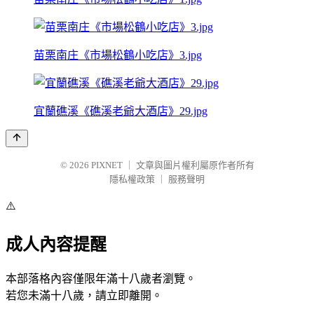
苗栗南庄《市場松鶴小吃店》3.jpg
宜蘭礁溪《礁溪老爺大酒店》29.jpg
© 2026
PIXNET
｜
文章與圖片權利屬原作者所有
隱私權政策
｜
服務聲明
⚠️
成人內容提醒
本部落格內容僅限年滿十八歲者瀏覽。
若您未滿十八歲，請立即離開。