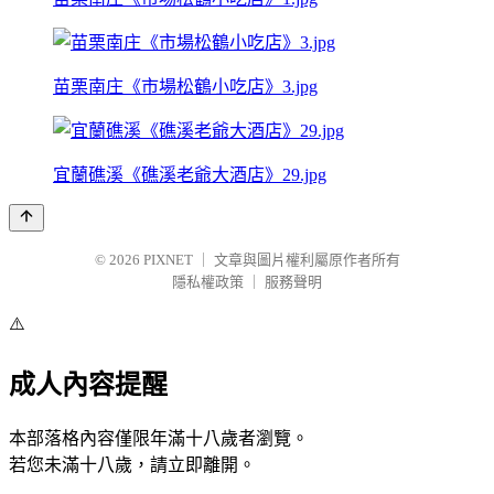
苗栗南庄《市場松鶴小吃店》3.jpg
宜蘭礁溪《礁溪老爺大酒店》29.jpg
© 2026
PIXNET
｜
文章與圖片權利屬原作者所有
隱私權政策
｜
服務聲明
⚠️
成人內容提醒
本部落格內容僅限年滿十八歲者瀏覽。
若您未滿十八歲，請立即離開。